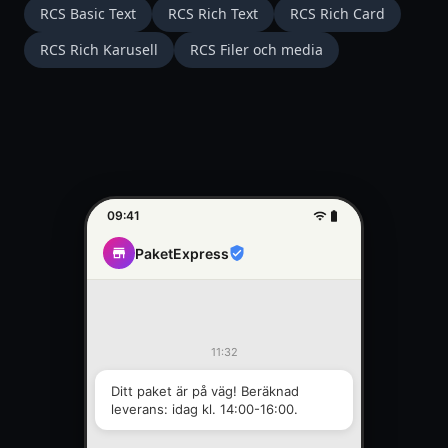
RCS Basic Text
RCS Rich Text
RCS Rich Card
RCS Rich Karusell
RCS Filer och media
09:41
PaketExpress
11:32
Ditt paket är på väg! Beräknad 
leverans: idag kl. 14:00-16:00.