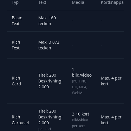
Typ
Text
Media
Kortknappar
Basic
Max. 160
-
-
Text
tecken
Rich
Max. 3 072
-
-
Text
tecken
1
Titel: 200
bild/video
Rich
Max. 4 per
Beskrivning:
JPG, PNG,
Card
kort
2 000
GIF, MP4,
WebM
Titel: 200
2-10 kort
Rich
Beskrivning:
Max. 4 per
Bild/video
Carousel
2 000
kort
per kort
per kort