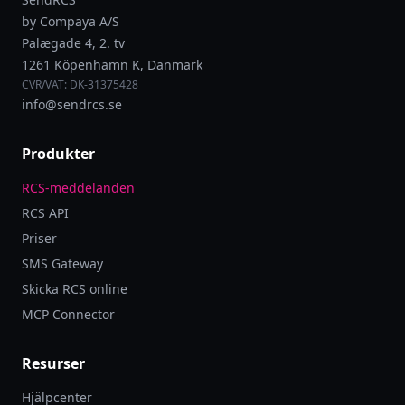
by Compaya A/S
Palægade 4, 2. tv
1261 Köpenhamn K, Danmark
CVR/VAT: DK-31375428
info@sendrcs.se
Produkter
RCS-meddelanden
RCS API
Priser
SMS Gateway
Skicka RCS online
MCP Connector
Resurser
Hjälpcenter