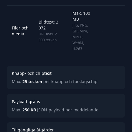
Max. 100
MB
Bildtext: 3
JPG, PNG,
Filer och
072
-
GIF, MP4,
media
URL max. 2
MPEG,
000 tecken
WebM,
H.263
Knapp- och chiptext
Max.
25 tecken
per knapp och förslagschip
Payload-gräns
Max.
250 KB
JSON-payload per meddelande
Tillgängliga åtgärder