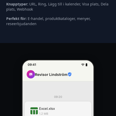
Knapptyper:
URL, Ring, Lägg till i kalender, Visa plats, Dela
plats, Webhook
Perfekt för:
E-handel, produktkataloger, menyer,
reseerbjudanden
09:41
Revisor Lindström
09:20
table_chart
Excel.xlsx
1.2 MB