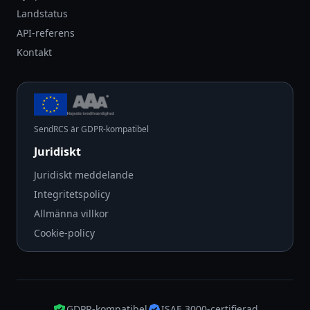
Landstatus
API-referens
Kontakt
SendRCS är GDPR-kompatibel
Juridiskt
Juridiskt meddelande
Integritetspolicy
Allmänna villkor
Cookie-policy
GDPR-kompatibel
ISAE 3000-certifierad