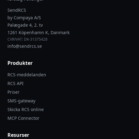
SendRCS
by Compaya A/S
Palægade 4, 2. tv
1261 Köpenhamn K, Danmark
CVR/VAT: DK-31375428
info@sendrcs.se
Produkter
RCS-meddelanden
RCS API
Priser
SMS-gateway
Skicka RCS online
MCP Connector
Resurser