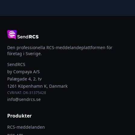
Den professionella RCS-meddelandeplattformen för
företag i Sverige.
SendRCS
by Compaya A/S
Palægade 4, 2. tv
1261 Köpenhamn K, Danmark
CVR/VAT: DK-31375428
info@sendrcs.se
Produkter
RCS-meddelanden