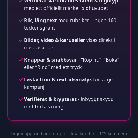
Verifierat varumärkesnamn & logotyp
med ett officiellt märke i sidhuvudet
Rik, lång text
med rubriker - ingen 160-
teckensgräns
Bilder, video & karuseller
visas direkt i
meddelandet
Knappar & snabbsvar
- ”Köp nu”, ”Boka”
eller ”Ring” med ett tryck
Läskvitton & realtidsanalys
för varje
kampanj
Verifierat & krypterat
- inbyggt skydd
mot förfalskning
Ingen app-nedladdning för dina kunder - RCS kommer i