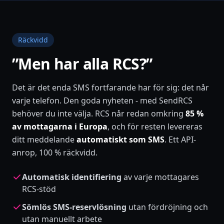
Räckvidd
”Men har alla RCS?”
100%
Det är det enda SMS fortfarande har för sig: det når
varje telefon. Den goda nyheten - med SendRCS
av dina kunder nådda
behöver du inte välja. RCS når redan omkring
85 %
av mottagarna i Europa
, och för resten levereras
ditt meddelande
automatiskt som SMS
. Ett API-
~85%
RCS
~15%
SMS-reserv
anrop, 100 % räckvidd.
Automatisk identifiering
av varje mottagares
RCS-stöd
Sömlös SMS-reservlösning
utan fördröjning och
utan manuellt arbete