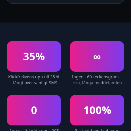
35%
∞
Klickfrekvens upp till 35 %
Ingen 160-teckensgräns -
- långt över vanligt SMS
rika, långa meddelanden
0
100%
Appar att ladda ner - RCS
Räckvidd med inbyggd