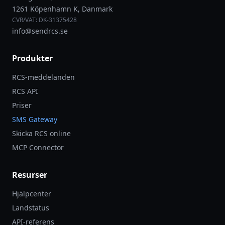
1261 Köpenhamn K, Danmark
CVR/VAT: DK-31375428
info@sendrcs.se
Produkter
RCS-meddelanden
RCS API
Priser
SMS Gateway
Skicka RCS online
MCP Connector
Resurser
Hjälpcenter
Landstatus
API-referens